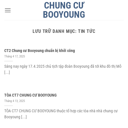
CHUNG CƯ
Bỏ
qua
BOOYOUNG
nội
dung
LƯU TRỮ DANH MỤC:
TIN TỨC
CT2 Chung cư Booyoung chuẩn bị khởi công
Tháng 4 17, 2025
Sáng nay ngày 17.4.2025 chủ tịch tập đoàn Booyoung đã tới khu đô thị Mỗ
[...]
TÒA CT7 CHUNG CƯ BOOYOUNG
Tháng 4 13, 2025
TÒA CT7 CHUNG CƯ BOOYOUNG thuộc tổ hợp các tòa nhà nhà chung cư
Booyoung [...]